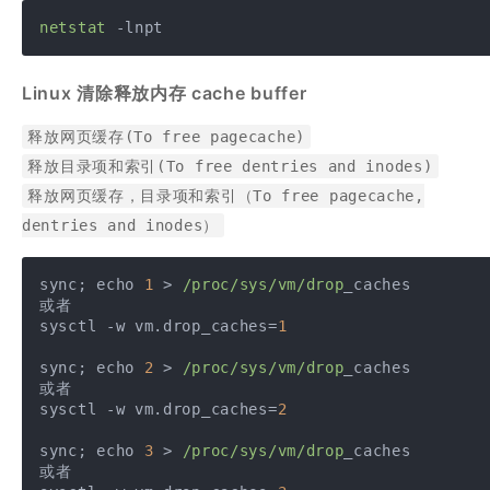
netstat
 -lnpt
Linux 清除释放内存 cache buffer
释放网页缓存(To free pagecache)
释放目录项和索引(To free dentries and inodes)
释放网页缓存，目录项和索引（To free pagecache,
dentries and inodes）
sync; echo 
1
 > 
/proc/sys
/vm/drop
_caches 

或者 

sysctl -w vm.drop_caches=
1
sync; echo 
2
 > 
/proc/sys
/vm/drop
_caches

或者 

sysctl -w vm.drop_caches=
2
sync; echo 
3
 > 
/proc/sys
/vm/drop
_caches

或者 
