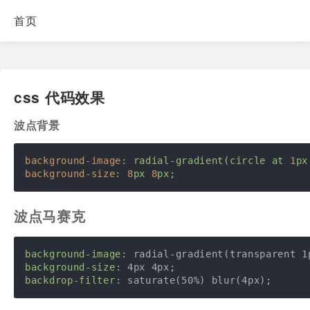
首页
css 代码效果
波点背景
background-image:
radial-gradient(circle
at
1
px
background-size:
8
px
8
px;
波点马赛克
background-image
background-size
backdrop-filter
: saturate(50%) blur(4px);