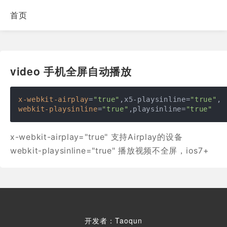
首页
video 手机全屏自动播放
x-webkit-airplay
=
"true"
,x5-playsinline=
"true"
webkit-playsinline
=
"true"
,playsinline=
"true"
x-webkit-airplay="true" 支持Airplay的设备
webkit-playsinline="true" 播放视频不全屏，ios7+
开发者：Taoqun