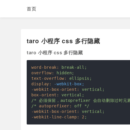
首页
taro 小程序 css 多行隐藏
taro 小程序 css 多行隐藏
word-break:
break-all;
overflow:
hidden;
text-overflow:
ellipsis;
display:
-webkit-box;
-webkit-box-orient:
vertical;
box-orient:
vertical;
/*
必须保留，autoprefixer
会自动删除过时元
/*
autoprefixer:
off
*/
-webkit-box-orient:
vertical;
-webkit-line-clamp:
2
;