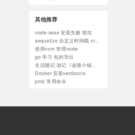
其他推荐
node-sass 安装失败 填坑
sequelize 自定义时间戳 createdAt updatedAt
使用nvm 管理node
go 学习 包的导出
生活随记·游记《金陵小镇·燕集里》
Docker 安装verdaccio
pm2 常用命令